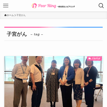
ホーム
子宮がん
子宮がん
– tag –
活動実績