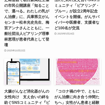
の市民公開講座「知ること
ミュニティ「ピアリング・
で、選べる。わたしの乳が
ブルー」が設立2周年記念
ん治療」に、兵庫県立がん
イベントを開催。がんサバ
センター松本光史先生、梅
イバーや医療者、支援者な
宮アンナさんとともに、一
ど100名が交流
般社団法人ピアリング理事
2025年5月24日
林恵理が患者代表として登
壇
2025年10月22日
大腸がんなど消化器がんの
「コロナ禍の中で、ともに
女性向け 支え合いの絆を
がん治療に向き合う仲間た
紡ぐSNSコミュニティ『ピ
ちへ」女性がん患者と経験