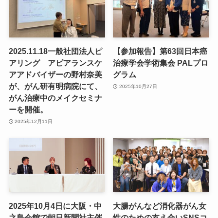
2025.11.18一般社団法人ピ
【参加報告】第63回日本癌
アリング アピアランスケ
治療学会学術集会 PALプロ
アアドバイザーの野村奈美
グラム
が、がん研有明病院にて、
2025年10月27日
がん治療中のメイクセミナ
ーを開催。
2025年12月11日
2025年10月4日に大阪・中
大腸がんなど消化器がん女
之島会館で朝日新聞社主催
性のための支え合いSNSコ